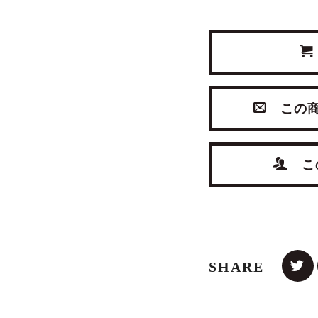
この商
この
SHARE
IQUE SIDE
ANTIQUE SIDE
VINTAGE D
CHAIR
CHAIR
with MI
,500(税込)
¥49,500(税込)
¥418,000