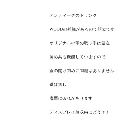
アンティークのトランク
WOODの補強があるので頑丈です
オリジナルの革の取っ手は健在
留め具も機能していますので
蓋の開け閉めに問題はありません
鍵は無し
底面に破れがあります
VINTAGE ARM
ANT
ディスプレイ兼収納にどうぞ！
CHAIR
¥52,800(税込)
¥49