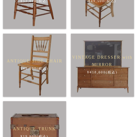
¥52,800(税込)
¥49,500(税込)
VINTAGE DRESSER with
ANTIQUE SIDE CHAIR
MIRROR
¥49,500(税込)
¥418,000(税込)
ANTIQUE TRUNK
¥19,800(税込)