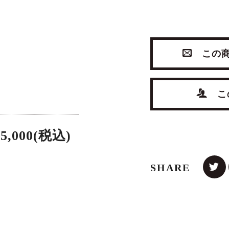
この商
IQUE SIDE
ANTIQUE SIDE
VINTAGE D
この
CHAIR
CHAIR
with MI
,500(税込)
¥49,500(税込)
¥418,000
65,000(税込)
SHARE