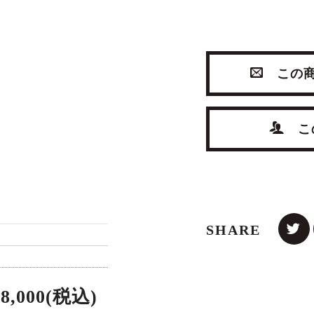
この商
この
IQUE SIDE
ANTIQUE SIDE
VINTAGE D
CHAIR
CHAIR
with MI
,500(税込)
¥49,500(税込)
¥418,000
SHARE
08,000(税込)