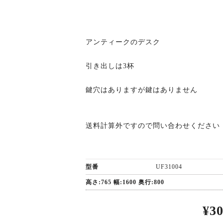
アンティークのデスク
引き出しは3杯
鍵穴はありますが鍵はありません
VINTAGE ARM
ANT
送料計算外ですので問い合わせください
CHAIR
¥52,800(税込)
¥49
型番
UF31004
高さ:765 幅:1600 奥行:800
¥3