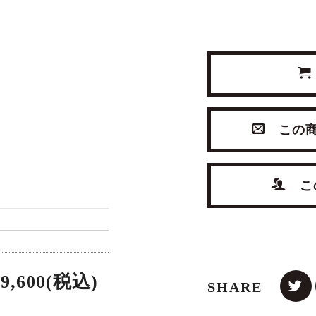
この商
IQUE SIDE
ANTIQUE SIDE
VINTAGE D
この
CHAIR
CHAIR
with MI
,500(税込)
¥49,500(税込)
¥418,000
39,600(税込)
SHARE