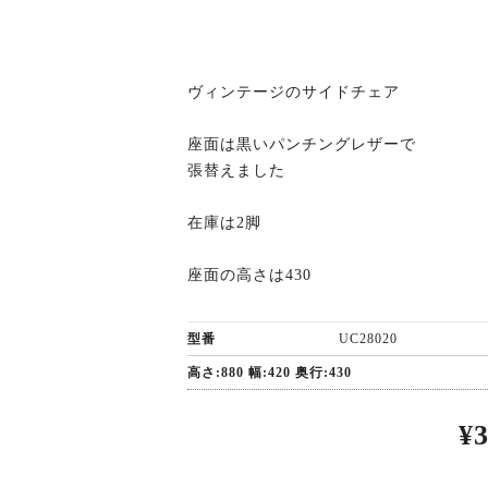
ヴィンテージのサイドチェア
座面は黒いパンチングレザーで
張替えました
在庫は2脚
VINTAGE ARM
ANT
座面の高さは430
CHAIR
¥52,800(税込)
¥49
型番
UC28020
高さ:880 幅:420 奥行:430
¥